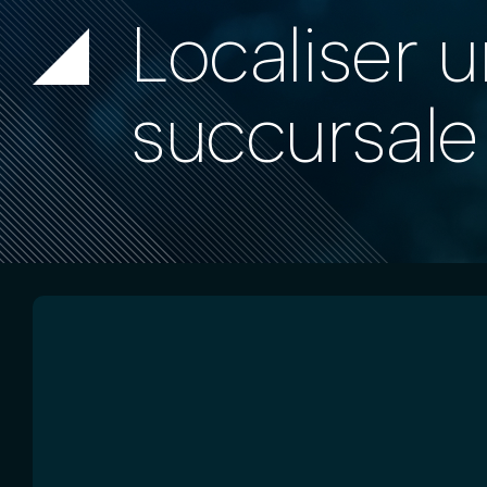
Localiser 
succursale