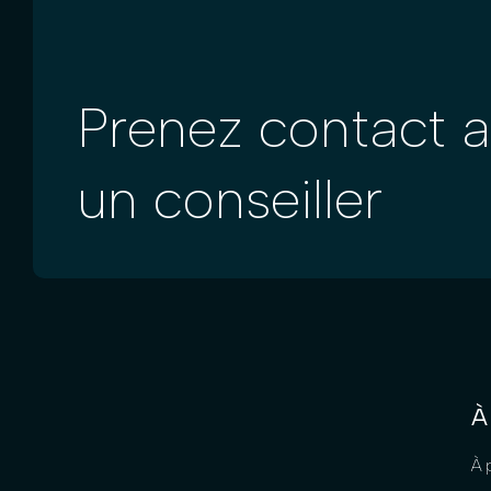
Prenez contact 
un conseiller
À
À 