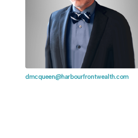
dmcqueen@harbourfrontwealth.com