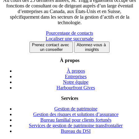
Au cours des 25 dernières années, M. Trigg a également occupé des
fonctions de consultant ou de dirigeant auprès d’un large éventail
d’entreprises au Canada, aux États-Unis et en Suisse,
spécifiquement dans les secteurs de la gestion d’actifs et de la
technologie.
Pourcentage de contacts
Localiser une succursale
Prenez contact avec
Abonnez-vous à
un conseiller
insights
À propos
À propos
Entreprises
Notre équipe
Harbourfront Gives
Services
Gestion de patrimoine
Gestion des risques et solutions d’assurance
Bureau familial pour clients fortunés
Services de gestion de patrimoine transfrontalier
Bureau du DSI