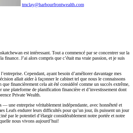
tmclay@harbourfrontwealth.com
Saskatchewan est intéressant. Tout a commencé par se concentrer sur la
la finance. J’ai alors compris que c’était ma vraie passion, et je suis
r l’entreprise. Cependant, ayant besoin d’améliorer davantage mes
cision allait aider à façonner le cabinet tel que nous le connaissons
n que financièrement cela ait été considéré comme un succès extrême,
éer une plateforme de planification financière et d’investissement dont
orence Private Wealth.
ents — une entreprise véritablement indépendante, avec honnêteté et
s Leafs endurer leurs difficultés pour qu’un jour, ils puissent un jour
ciné par le potentiel d’élargir considérablement notre portée et notre
quelle nous vivons aujourd’hui!