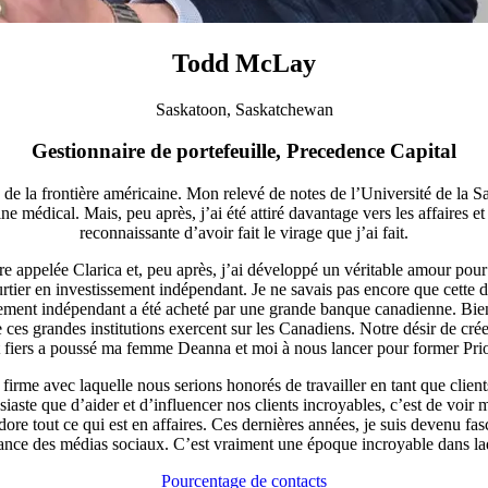
Todd McLay
Saskatoon, Saskatchewan
Gestionnaire de portefeuille, Precedence Capital
 de la frontière américaine. Mon relevé de notes de l’Université de la 
e médical. Mais, peu après, j’ai été attiré davantage vers les affaires et 
reconnaissante d’avoir fait le virage que j’ai fait.
e appelée Clarica et, peu après, j’ai développé un véritable amour pou
urtier en investissement indépendant. Je ne savais pas encore que cette dé
ssement indépendant a été acheté par une grande banque canadienne. Bie
ue ces grandes institutions exercent sur les Canadiens. Notre désir de cr
 fiers a poussé ma femme Deanna et moi à nous lancer pour former Pri
une firme avec laquelle nous serions honorés de travailler en tant que cli
aste que d’aider et d’influencer nos clients incroyables, c’est de voir me
adore tout ce qui est en affaires. Ces dernières années, je suis devenu fas
ssance des médias sociaux. C’est vraiment une époque incroyable dans la
Pourcentage de contacts